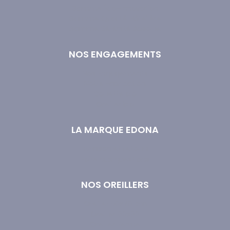
Gamme Éco-Innovation
Gamme Qualité Hôtelière
Gamme Sérénité Absolue
NOS ENGAGEMENTS
Nos Engagements
Notre Fabrication
Couette bio
Oreiller bio
LA MARQUE EDONA
Livraison et retours
Foire aux questions
NOS OREILLERS
Oreiller 50x70 cm
Oreiller 60x60
Oreiller Ferme