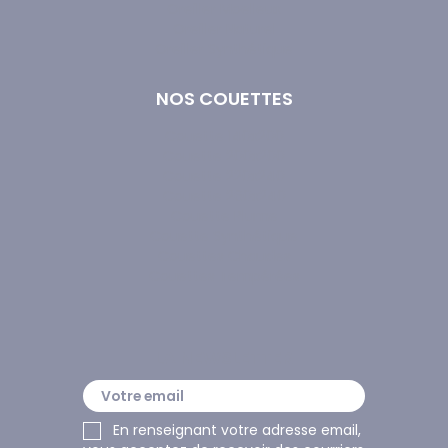
Oreiller Moelleux
Oreiller Naturel
Oreiller Synthétique
NOS COUETTES
Couette 140x200
Couette 200x200
Couette 220x240
Couette 260x240
Couette Plume
Couette Synthétique
Couettes Chaudes
Couettes Tempérées
LA NEWSLETTER
En renseignant votre adresse email, 