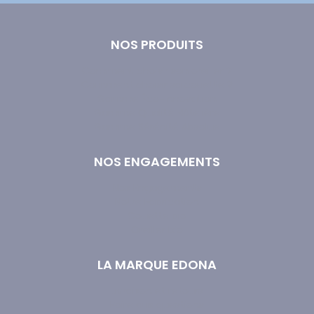
NOS PRODUITS
Comment choisir son oreiller ?
Comment choisir sa couette ?
Gamme Éco-Innovation
Gamme Qualité Hôtelière
Gamme Sérénité Absolue
NOS ENGAGEMENTS
Nos Engagements
Notre Fabrication
Couette bio
Oreiller bio
LA MARQUE EDONA
Livraison et retours
Foire aux questions