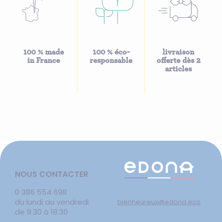
100 % made
100 % éco-
livraison
in France
responsable
offerte dès 2
articles
NOUS CONTACTER
0 386 554 698
du lundi au vendredi
bienheureux@edona.eco
de 9:30 à 18:30