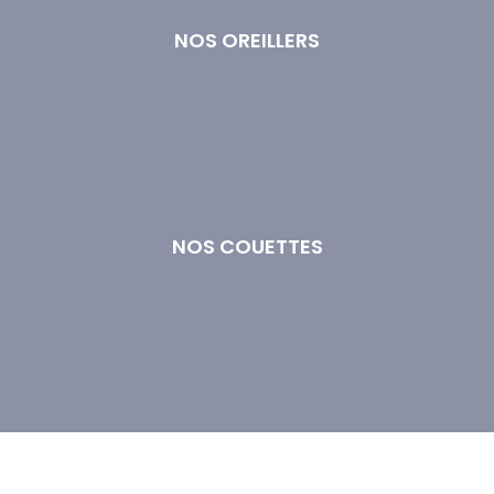
NOS OREILLERS
Oreiller 50x70 cm
Oreiller 60x60
Oreiller Ferme
Oreiller Moelleux
Oreiller Naturel
Oreiller Synthétique
NOS COUETTES
Couette 140x200
Couette 200x200
Couette 220x240
Couette 260x240
Couette Plume
Couette Synthétique
Couettes Chaudes
Couettes Tempérées