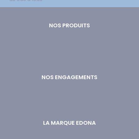
NOS PRODUITS
Comment choisir son oreiller ?
Comment choisir sa couette ?
Gamme Éco-Innovation
Gamme Qualité Hôtelière
Gamme Sérénité Absolue
NOS ENGAGEMENTS
Nos Engagements
Notre Fabrication
Couette bio
Oreiller bio
LA MARQUE EDONA
Livraison et retours