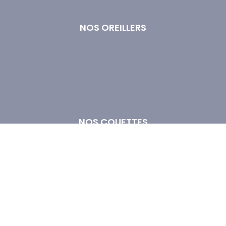
Foire aux questions
NOS OREILLERS
Oreiller 50x70 cm
Oreiller 60x60
Oreiller Ferme
Oreiller Moelleux
Oreiller Naturel
Oreiller Synthétique
NOS COUETTES
Couette 140x200
Couette 200x200
Couette 220x240
Couette 260x240
Couette Plume
Couette Synthétique
Couettes Chaudes
Couettes Tempérées