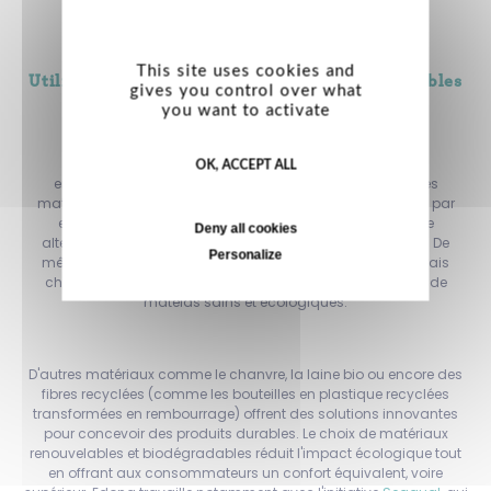
la literie ?
This site uses cookies and
Utiliser des matériaux écologiques et renouvelables
gives you control over what
you want to activate
L'un des moyens les plus directs de réduire l'empreinte
OK, ACCEPT ALL
environnementale d'un produit de literie est de choisir des
matériaux respectueux de l'environnement. Le latex naturel, par
exemple, est issu de la sève d'hévéa et est une excellente
Deny all cookies
alternative aux mousses synthétiques dérivées du pétrole. De
Personalize
même, le coton biologique, cultivé sans pesticides et engrais
chimiques, permet de produire des draps et des housses de
matelas sains et écologiques.
D'autres matériaux comme le chanvre, la laine bio ou encore des
fibres recyclées (comme les bouteilles en plastique recyclées
transformées en rembourrage) offrent des solutions innovantes
pour concevoir des produits durables. Le choix de matériaux
renouvelables et biodégradables réduit l'impact écologique tout
en offrant aux consommateurs un confort équivalent, voire