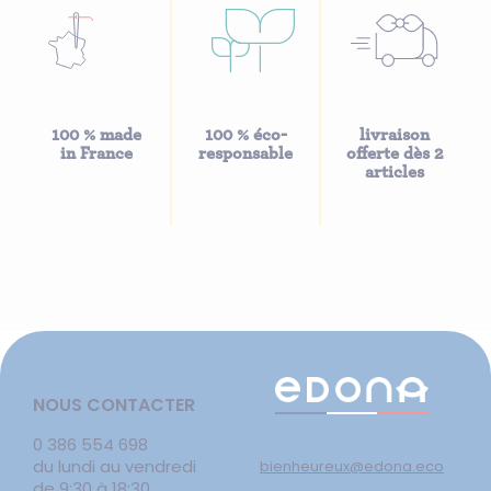
100 % made
100 % éco-
livraison
in France
responsable
offerte dès 2
articles
NOUS CONTACTER
0 386 554 698
du lundi au vendredi
bienheureux@edona.eco
de 9:30 à 18:30