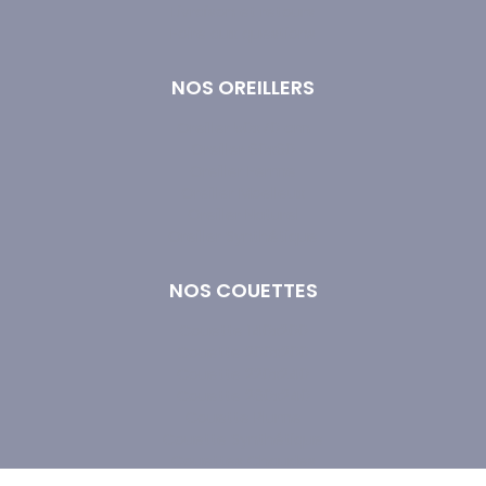
Livraison et retours
Foire aux questions
NOS OREILLERS
Oreiller 50x70 cm
Oreiller 60x60
Oreiller Ferme
Oreiller Moelleux
Oreiller Naturel
Oreiller Synthétique
NOS COUETTES
Couette 140x200
Couette 200x200
Couette 220x240
Couette 260x240
Couette Plume
Couette Synthétique
Couettes Chaudes
Couettes Tempérées