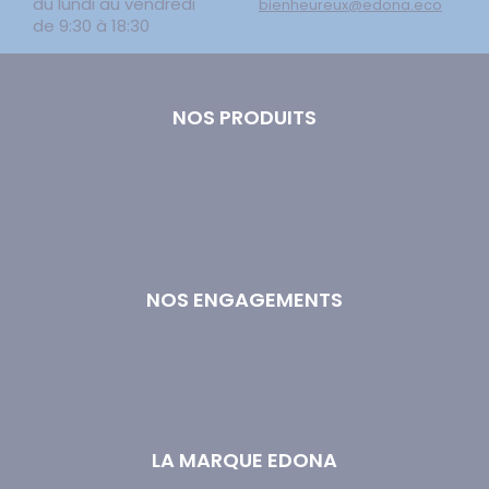
du lundi au vendredi
bienheureux@edona.eco
de 9:30 à 18:30
NOS PRODUITS
Comment choisir son oreiller ?
Comment choisir sa couette ?
Gamme Éco-Innovation
Gamme Qualité Hôtelière
Gamme Sérénité Absolue
NOS ENGAGEMENTS
Nos Engagements
Notre Fabrication
Couette bio
Oreiller bio
LA MARQUE EDONA