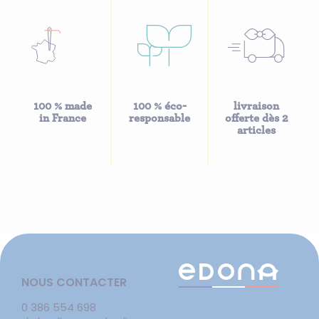
100 % made
100 % éco-
livraison
in France
responsable
offerte dès 2
articles
NOUS CONTACTER
0 386 554 698