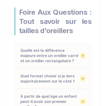
Foire Aux Questions :
Tout savoir sur les
tailles d'oreillers
Quelle est la différence
majeure entre un oreiller carré
+
et un oreiller rectangulaire ?
L'oreiller carré (60x60 ou 65x65 cm)
Quel format choisir si je dors
est le format traditionnel en France,
+
majoritairement sur le côté ?
idéal pour les moments de lecture ou de
détente assis. L'oreiller rectangulaire
Si vous dormez sur le côté, le format
(format américain 45x70 ou 50x70 cm),
À partir de quel âge un enfant
rectangulaire en 50 x 70 cm est
quant à lui, est plus adapté au sommeil
peut-il avoir son premier
+
particulièrement recommandé. Sa
car il occupe moins de place en