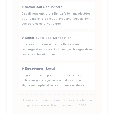
✨ Savoir-faire et Confort
Des
dimensions d'oreiller
parfaitement adaptées
à votre
morphologie
pour préserver durablement
vos
cervicales
et votre
dos
.
✨ Matériaux d'Éco-Conception
Un choix rigoureux entre
oreillers carrés
ou
rectangulaires
, associés à des
garnissages éco-
responsables
et nobles.
✨ Engagement Local
Un guide complet pour toute la famille, des tout-
petits aux grands gabarits, afin d'assurer un
alignement optimal de la colonne vertébrale
.
Thématiques phares : artisanat français • literie haut de
gamme • atelier en Bourgogne • coton bio GOTS