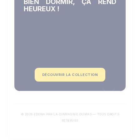
BIEN DORMIR, ÇA REND
HEUREUX !
Découvrez notre collection
d'oreillers ergonomiques et de
couettes douillettes façonnés en
Bourgogne. Tissage d'excellence de
matières éco-conçues.
DÉCOUVRIR LA COLLECTION
© 2026 EDONA PAR LA COMPAGNIE DUMAS — TOUS DROITS
RÉSERVÉS