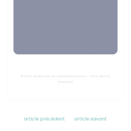
Bourgogne.
Tissage
d'excellence
de matières
éco-conçues.
© 2026 EDONA PAR LA COMPAGNIE DUMAS — TOUS DROITS
RÉSERVÉS
article précédent
article suivant