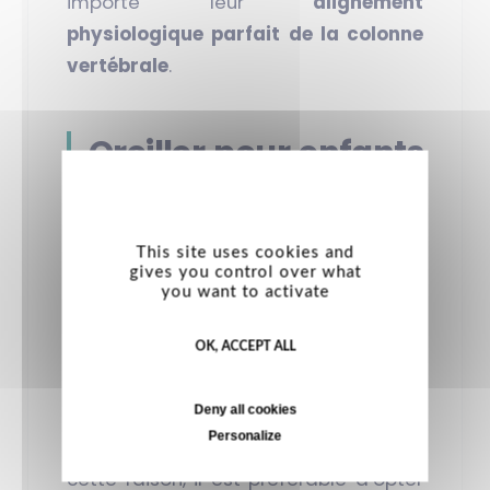
importe leur
alignement
physiologique parfait de la colonne
vertébrale
.
Oreiller pour enfants
: le meilleur
garnissage noble et
This site uses cookies and
éco-responsable
gives you control over what
you want to activate
Vous hésitez entre un
oreiller naturel
OK, ACCEPT ALL
et un
oreiller synthétique
? Sachez
Deny all cookies
que les enfants ont tendance à
Personalize
beaucoup transpirer la nuit
. Pour
cette raison, il est préférable d’opter