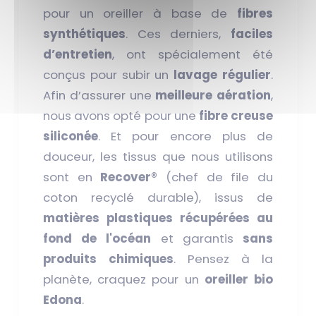
pour un oreiller à base de
fibres
synthétiques
. Ces derniers,
faciles
d’entretien
, ont spécialement été
conçus pour subir un
lavage régulier
.
Afin d’assurer une
meilleure aération
,
nous avons opté pour une
fibre creuse
siliconée
. Et pour encore plus de
douceur, les tissus que nous utilisons
sont en
Recover®
(chef de file du
coton recyclé durable), issus de
matières plastiques récupérées au
fond de l'océan
et garantis
sans
produits chimiques
. Pensez à la
planète, craquez pour un
oreiller bio
Edona
.