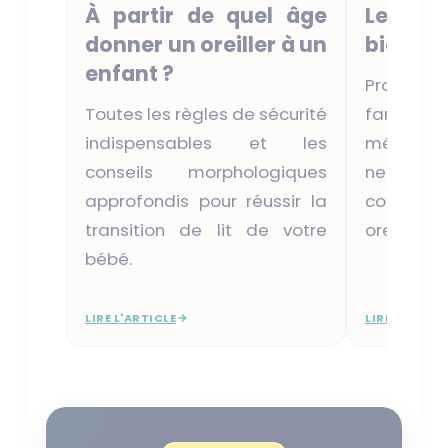
À partir de quel âge
Le gui
donner un oreiller à un
bien lav
enfant ?
Protégez
Toutes les règles de sécurité
famille
indispensables et les
méthode
conseils morphologiques
nettoye
approfondis pour réussir la
conserver
transition de lit de votre
oreillers.
bébé.
LIRE L'ARTICLE
LIRE L'ARTIC