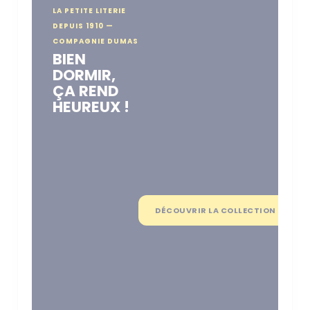
LA PETITE LITERIE
DEPUIS 1910 —
COMPAGNIE DUMAS
BIEN
DORMIR,
ÇA REND
HEUREUX !
Découvrez
notre
collection
d'oreillers
ergonomiques
DÉCOUVRIR LA COLLECTION
et de
couettes
douillettes
façonnés en