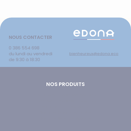
NOUS CONTACTER
0 386 554 698
du lundi au vendredi
bienheureux@edona.eco
de 9:30 à 18:30
NOS PRODUITS
Comment choisir son oreiller ?
Comment choisir sa couette ?
Gamme Éco-Innovation
Gamme Qualité Hôtelière
Gamme Sérénité Absolue