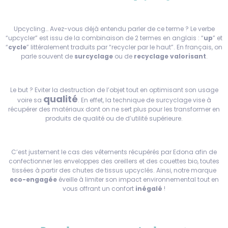
Upcycling
… Avez-vous déjà entendu parler de ce terme ? Le verbe
“upcycler” est issu de la combinaison de 2 termes en anglais : “
up
” et
“
cycle
” littéralement traduits par “recycler par le haut”. En français, on
parle souvent de
surcyclage
ou de
recyclage valorisant
.
Le but ? Eviter la destruction de l’objet tout en optimisant son usage
qualité
voire sa
. En effet, la technique de surcyclage vise à
récupérer des matériaux dont on ne sert plus pour les transformer en
produits de qualité ou de d’utilité supérieure.
C’est justement le cas des vêtements récupérés par Edona afin de
confectionner les enveloppes des oreillers et des couettes bio, toutes
tissées à partir des chutes de tissus upcyclés. Ainsi, notre marque
eco-engagée
é
veille à limiter son impact environnemental tout en
vous offrant un confort
inégalé
!