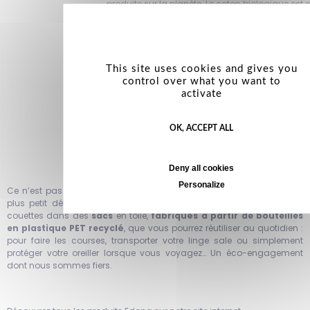
produite sur la planète. Le coton biologique est c
insecticide ou produit chimique. Sa culture es
gourmande que celle du coton traditionnel et 
fabrication est garanti 100 % respectueux de l’e
This site uses cookies and gives you
control over what you want to
-
La fibre recyclée :
c’est le résulta
activate
(Polytéréphtalate d'Éthylène). Adopter des ore
garnies de fibres recyclées permet de préserver l
OK, ACCEPT ALL
Deny all cookies
Personalize
Ce n’est pas tout ! Parce que chez Edona, notre engagement va au
plus petit détail, nous avons choisi d’emballer nos oreillers et nos
couettes dans des
sacs
en toile,
fabriqués à partir de bouteilles
en plastique PET recyclé
, que vous pourrez réutiliser au quotidien :
pour faire les courses, transporter votre linge sale ou simplement
protéger votre oreiller lorsque vous voyagez… Un éco-engagement
dont nous sommes fiers.