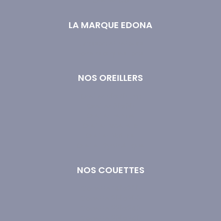
Oreiller bio
LA MARQUE EDONA
Livraison et retours
Foire aux questions
NOS OREILLERS
Oreiller 50x70 cm
Oreiller 60x60
Oreiller Ferme
Oreiller Moelleux
Oreiller Naturel
Oreiller Synthétique
NOS COUETTES
Couette 140x200
Couette 200x200
Couette 220x240
Couette 260x240