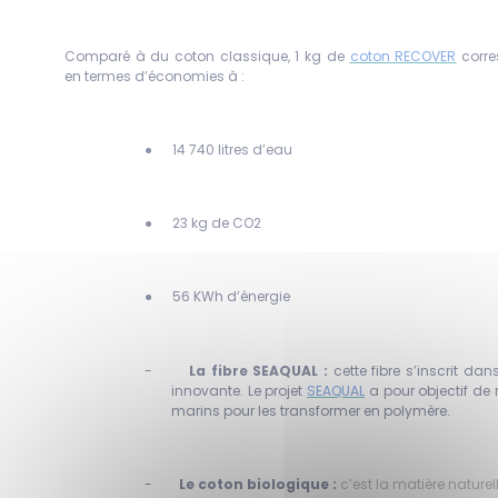
Comparé à du coton classique, 1 kg de
coton RECOVER
corr
en termes d’économies à :
●
14 740 litres d’eau
●
23 kg de
CO
2
●
56 KWh d’énergie
-
La fibre SEAQUAL :
cette fibre s’inscrit d
innovante. Le projet
SEAQUAL
a pour objectif de
marins pour les transformer en polymère.
-
Le coton biologique :
c’est la matière naturel