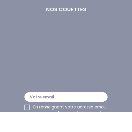
NOS COUETTES
Couette 140x200
Couette 200x200
Couette 220x240
Couette 260x240
Couette Plume
Couette Synthétique
Couettes Chaudes
Couettes Tempérées
LA NEWSLETTER
En renseignant votre adresse email, 
vous acceptez de recevoir des courriers 
électroniques.