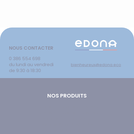
NOUS CONTACTER
0 386 554 698
du lundi au vendredi
bienheureux@edona.eco
de 9:30 à 18:30
NOS PRODUITS
Comment choisir son oreiller ?
Comment choisir sa couette ?
Gamme Éco-Innovation
Gamme Qualité Hôtelière
Gamme Sérénité Absolue