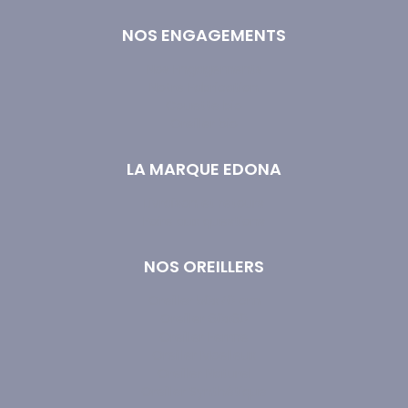
NOS ENGAGEMENTS
Nos Engagements
Notre Fabrication
Couette bio
Oreiller bio
LA MARQUE EDONA
Livraison et retours
Foire aux questions
NOS OREILLERS
Oreiller 50x70 cm
Oreiller 60x60
Oreiller Ferme
Oreiller Moelleux
Oreiller Naturel
Oreiller Synthétique