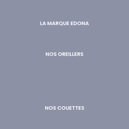
Couette bio
Oreiller bio
LA MARQUE EDONA
Livraison et retours
Foire aux questions
NOS OREILLERS
Oreiller 50x70 cm
Oreiller 60x60
Oreiller Ferme
Oreiller Moelleux
Oreiller Naturel
Oreiller Synthétique
NOS COUETTES
Couette 140x200
Couette 200x200