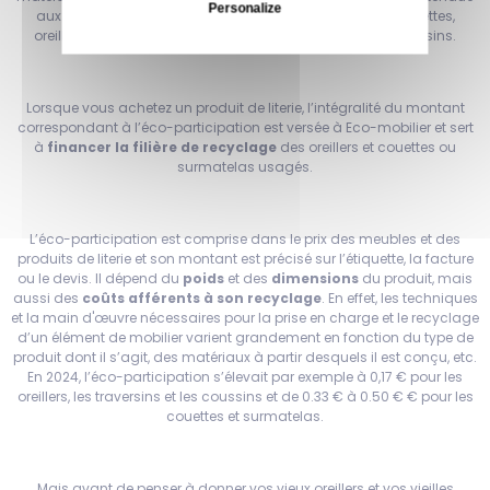
Personalize
aux
produits de literie
contenant du rembourrage : couettes,
oreillers, coussins, surmatelas, sacs de couchage et traversins.
Lorsque vous achetez un produit de literie, l’intégralité du montant
correspondant à l’éco-participation est versée à Eco-mobilier et sert
à
financer la filière de recyclage
des oreillers et couettes ou
surmatelas usagés.
L’éco-participation est comprise dans le prix des meubles et des
produits de literie et son montant est précisé sur l’étiquette, la facture
ou le devis. Il dépend du
poids
et des
dimensions
du produit, mais
aussi des
coûts afférents à son recyclage
. En effet, les techniques
et la main d'œuvre nécessaires pour la prise en charge et le recyclage
d’un élément de mobilier varient grandement en fonction du type de
produit dont il s’agit, des matériaux à partir desquels il est conçu, etc.
En 2024, l’éco-participation s’élevait par exemple à 0,17 € pour les
oreillers, les traversins et les coussins et de 0.33 € à 0.50 € € pour les
couettes et surmatelas.
Mais avant de penser à donner vos vieux oreillers et vos vieilles