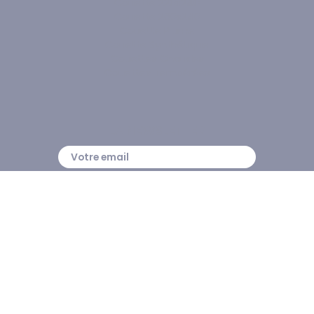
Couette 220x240
Couette 260x240
Couette Plume
Couette Synthétique
Couettes Chaudes
Couettes Tempérées
LA NEWSLETTER
En renseignant votre adresse email, 
vous acceptez de recevoir des courriers 
électroniques.
Le Blog Edona