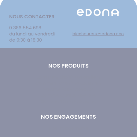
NOUS CONTACTER
0 386 554 698
du lundi au vendredi
bienheureux@edona.eco
de 9:30 à 18:30
NOS PRODUITS
Comment choisir son oreiller ?
Comment choisir sa couette ?
Gamme Éco-Innovation
Gamme Qualité Hôtelière
Gamme Sérénité Absolue
NOS ENGAGEMENTS
Nos Engagements
Notre Fabrication