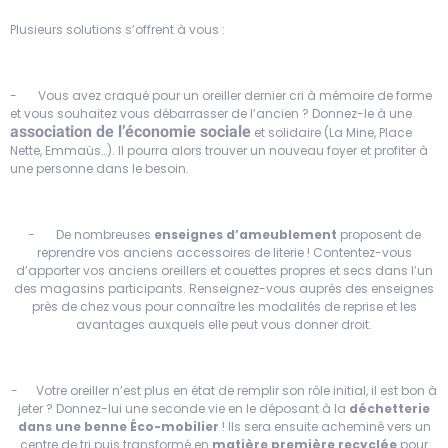
Plusieurs solutions s’offrent à vous :
- Vous avez craqué pour un oreiller dernier cri à mémoire de forme
et vous souhaitez vous débarrasser de l’ancien ? Donnez-le à une
association de l’économie sociale
et solidaire (La Mine, Place
Nette, Emmaüs…). Il pourra alors trouver un nouveau foyer et profiter à
une personne dans le besoin.
- De nombreuses
enseignes d’ameublement
proposent de
reprendre vos anciens accessoires de literie ! Contentez-vous
d’apporter vos anciens oreillers et couettes propres et secs dans l’un
des magasins participants. Renseignez-vous auprès des enseignes
près de chez vous pour connaître les modalités de reprise et les
avantages auxquels elle peut vous donner droit.
- Votre oreiller n’est plus en état de remplir son rôle initial, il est bon à
jeter ? Donnez-lui une seconde vie en le déposant à la
déchetterie
dans une benne Éco-mobilier
! Ils sera ensuite acheminé vers un
centre de tri puis transformé en
matière première recyclée
pour