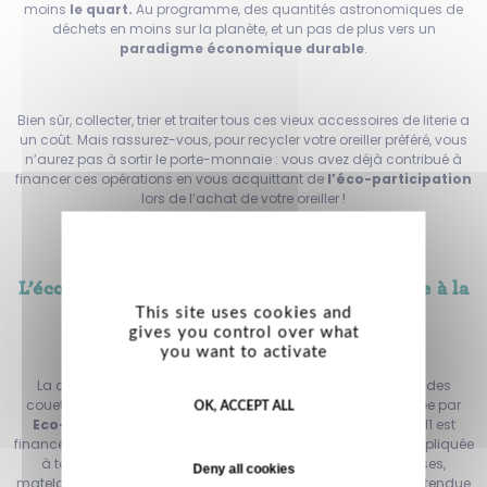
moins
le quart.
Au programme, des quantités astronomiques de
déchets en moins sur la planète, et un pas de plus vers un
paradigme économique durable
.
Bien sûr, collecter, trier et traiter tous ces vieux accessoires de literie a
un coût. Mais rassurez-vous, pour recycler votre oreiller préféré, vous
n’aurez pas à sortir le porte-monnaie : vous avez déjà contribué à
financer ces opérations en vous acquittant de
l’éco-participation
lors de l’achat de votre oreiller !
L’éco-participation : donner une seconde vie à la
This site uses cookies and
literie
gives you control over what
you want to activate
La collecte, le tri, le recyclage et la valorisation énergétique des
couettes, oreillers, coussins et surmatelas usagés est assurée par
OK, ACCEPT ALL
Eco-mobilier
. Cet organisme à but non lucratif créé en 2011 est
financé par l’éco-participation, une contribution financière appliquée
à tous les
produits mobiliers vendus en France
: chaises,
Deny all cookies
matelas, canapés, armoire... Cette contribution s’est ensuite étendue