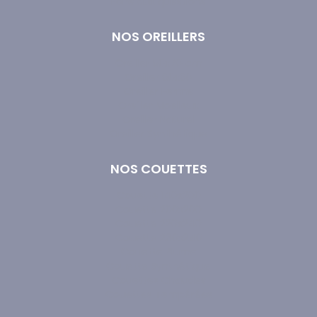
Foire aux questions
NOS OREILLERS
Oreiller 50x70 cm
Oreiller 60x60
Oreiller Ferme
Oreiller Moelleux
Oreiller Naturel
Oreiller Synthétique
NOS COUETTES
Couette 140x200
Couette 200x200
Couette 220x240
Couette 260x240
Couette Plume
Couette Synthétique
Couettes Chaudes
Couettes Tempérées