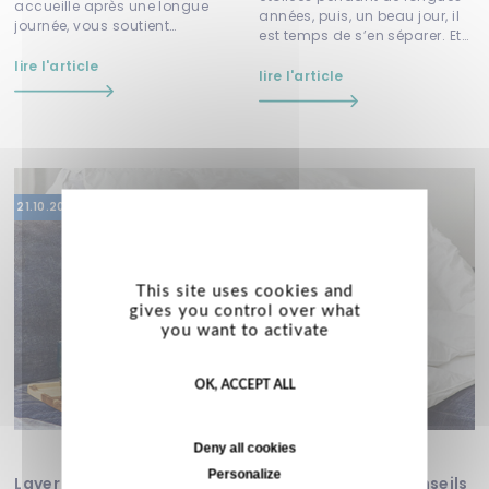
accueille après une longue
années, puis, un beau jour, il
journée, vous soutient
est temps de s’en séparer. Et
pendant les nuits agitées et
oui, le moment est venu de
se fait témoi...
lire l'article
recy...
lire l'article
21.10.2022
This site uses cookies and
gives you control over what
you want to activate
OK, ACCEPT ALL
Deny all cookies
Personalize
Laver sa couette en machine facilement : nos conseils