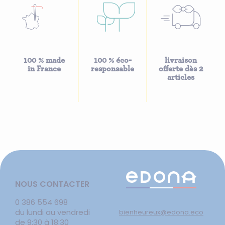
100 % made
100 % éco-
livraison
in France
responsable
offerte dès 2
articles
NOUS CONTACTER
0 386 554 698
du lundi au vendredi
bienheureux@edona.eco
de 9:30 à 18:30