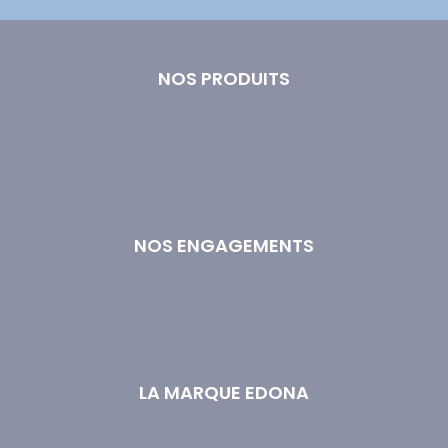
NOS PRODUITS
Comment choisir son oreiller ?
Comment choisir sa couette ?
Gamme Éco-Innovation
Gamme Qualité Hôtelière
Gamme Sérénité Absolue
NOS ENGAGEMENTS
Nos Engagements
Notre Fabrication
Couette bio
Oreiller bio
LA MARQUE EDONA
Livraison et retours