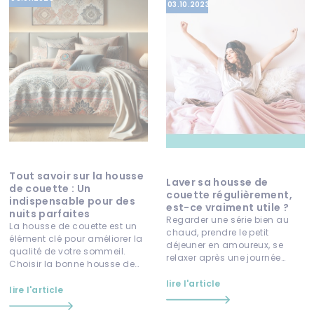
03.10.2023
Tout savoir sur la housse
Laver sa housse de
de couette : Un
couette régulièrement,
indispensable pour des
est-ce vraiment utile ?
nuits parfaites
Regarder une série bien au
La housse de couette est un
chaud, prendre le petit
élément clé pour améliorer la
déjeuner en amoureux, se
qualité de votre sommeil.
relaxer après une journée
Choisir la bonne housse de
chargée… On passe plus d’un
couette permet de protéger
tiers de notre vi...
lire l'article
votre cou...
lire l'article