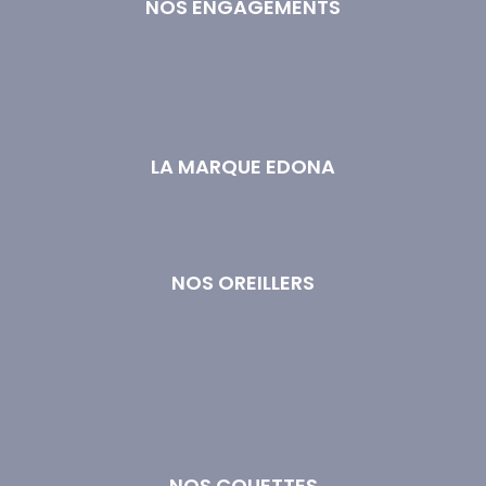
NOS ENGAGEMENTS
Nos Engagements
Notre Fabrication
Couette bio
Oreiller bio
LA MARQUE EDONA
Livraison et retours
Foire aux questions
NOS OREILLERS
Oreiller 50x70 cm
Oreiller 60x60
Oreiller Ferme
Oreiller Moelleux
Oreiller Naturel
Oreiller Synthétique
NOS COUETTES