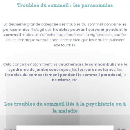
Troubles du sommeil : les parasomnies
La deuxième grande catégorie des troubles du sommeil concerne les
parasomnies
. Il s’agit des
troubles pouvant survenir pendant le
sommeil
mais qui n’affectent pas forcément la vigilance en journée.
On les remarque surtout chez l’enfant bien que les adultes puissent
être touchés.
Cela concerne notamment les
cauchemars
, le
somnambulisme
, le
syndrome de jambe sans repos
, les
terreurs nocturnes
, les
troubles du comportement pendant le sommeil paradoxal
, le
bruxisme
, etc.
Les troubles du sommeil liés à la psychiatrie ou à
la maladie
Enfin, on nomme le dernier type de troubles du sommeil comme étant