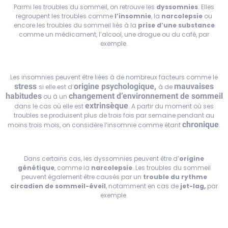
Parmi les troubles du sommeil, on retrouve les
dyssomnies
. Elles
regroupent les troubles comme
l’insomnie
, la
narcolepsie
ou
encore les troubles du sommeil liés à la
prise d’une substance
comme un médicament, l’alcool, une drogue ou du café, par
exemple.
Les insomnies peuvent être liées à de nombreux facteurs comme le
stress
origine psychologique,
mauvaises
si elle est d’
à de
habitudes
changement d’environnement de sommeil
ou à un
extrinsèque
dans le cas où elle est
. A partir du moment où ses
troubles se produisent plus de trois fois par semaine pendant au
chronique
moins trois mois, on considère l’insomnie comme étant
.
Dans certains cas, les dyssomnies peuvent être d’
origine
génétique
, comme la
narcolepsie
. Les troubles du sommeil
peuvent également être causés par un
trouble du rythme
circadien de sommeil-éveil
, notamment en cas de
jet-lag,
par
exemple.