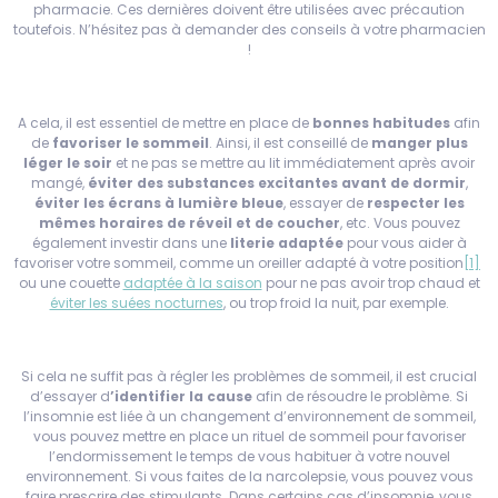
pharmacie. Ces dernières doivent être utilisées avec précaution
toutefois. N’hésitez pas à demander des conseils à votre pharmacien
!
A cela, il est essentiel de mettre en place de
bonnes habitudes
afin
de
favoriser le sommeil
. Ainsi, il est conseillé de
manger plus
léger le soir
et ne pas se mettre au lit immédiatement après avoir
mangé,
éviter des substances excitantes avant de dormir
,
éviter les écrans à lumière bleue
, essayer de
respecter les
mêmes horaires de réveil et de coucher
, etc. Vous pouvez
également investir dans une
literie adaptée
pour vous aider à
favoriser votre sommeil, comme un oreiller adapté à votre position
[1]
ou une couette
adaptée à la saison
pour ne pas avoir trop chaud et
éviter les suées nocturnes
, ou trop froid la nuit, par exemple.
Si cela ne suffit pas à régler les problèmes de sommeil, il est crucial
d’essayer d
’identifier la cause
afin de résoudre le problème. Si
l’insomnie est liée à un changement d’environnement de sommeil,
vous pouvez mettre en place un rituel de sommeil pour favoriser
l’endormissement le temps de vous habituer à votre nouvel
environnement. Si vous faites de la narcolepsie, vous pouvez vous
faire prescrire des stimulants. Dans certains cas d’insomnie, vous