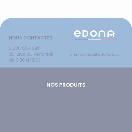
NOUS CONTACTER
0 386 554 698
du lundi au vendredi
bienheureux@edona.eco
de 9:30 à 18:30
NOS PRODUITS
Comment choisir son oreiller ?
Comment choisir sa couette ?
Gamme Éco-Innovation
Gamme Qualité Hôtelière
Gamme Sérénité Absolue