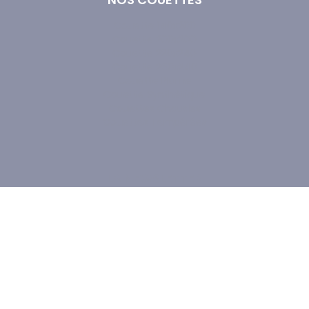
Couette 140x200
Couette 200x200
Couette 220x240
Couette 260x240
Couette Plume
Couette Synthétique
Couettes Chaudes
Couettes Tempérées
LA NEWSLETTER
En renseignant votre adresse email, 
vous acceptez de recevoir des courriers 
électroniques.